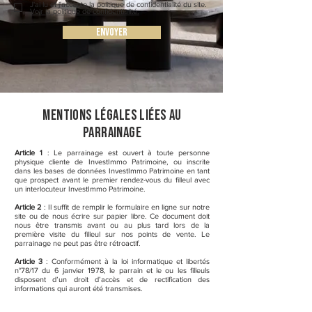
J'ai lu et j'accepte la politique de confidentialité du site.
Voir la politique de confidentialité.
Envoyer
Mentions légales liées au
parrainage
Article 1
: Le parrainage est ouvert à toute personne
physique cliente de InvestImmo Patrimoine, ou inscrite
dans les bases de données InvestImmo Patrimoine en tant
que prospect avant le premier rendez-vous du filleul avec
un interlocuteur InvestImmo Patrimoine.
Article 2
: Il suffit de remplir le formulaire en ligne sur notre
site ou de nous écrire sur papier libre. Ce document doit
nous être transmis avant ou au plus tard lors de la
première visite du filleul sur nos points de vente. Le
parrainage ne peut pas être rétroactif.
Article 3
: Conformément à la loi informatique et libertés
n°78/17 du 6 janvier 1978, le parrain et le ou les filleuls
disposent d’un droit d’accès et de rectification des
informations qui auront été transmises.