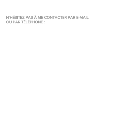
N'HÉSITEZ PAS À ME CONTACTER PAR E-MAIL
OU PAR TÉLÉPHONE :
Tél. :
+33 6 76 60 88 84
E-mail :
christelle.devaud@investimmo-patrimoine.com
VOUS POUVEZ ÉGALEMENT ME JOINDRE VIA
LE FORMULAIRE CI-DESSOUS :